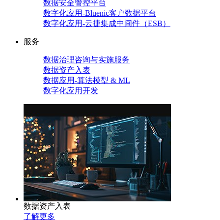
数据安全管控平台
数字化应用-Bluenic客户数据平台
数字化应用-云捷集成中间件（ESB）
服务
数据治理咨询与实施服务
数据资产入表
数据应用-算法模型 & ML
数字化应用开发
数据资产入表
了解更多