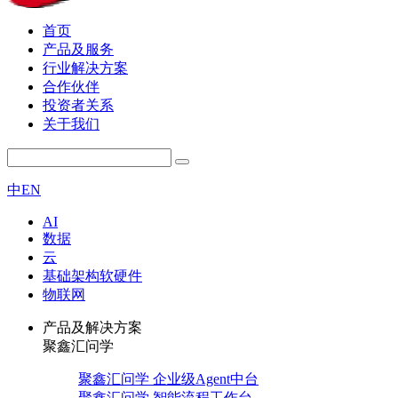
首页
产品及服务
行业解决方案
合作伙伴
投资者关系
关于我们
中
EN
AI
数据
云
基础架构软硬件
物联网
产品及解决方案
聚鑫汇问学
聚鑫汇问学 企业级Agent中台
聚鑫汇问学 智能流程工作台