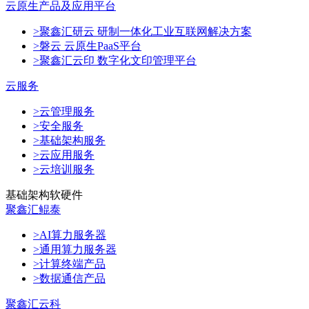
云原生产品及应用平台
>聚鑫汇研云 研制一体化工业互联网解决方案
>磐云 云原生PaaS平台
>聚鑫汇云印 数字化文印管理平台
云服务
>云管理服务
>安全服务
>基础架构服务
>云应用服务
>云培训服务
基础架构软硬件
聚鑫汇鲲泰
>AI算力服务器
>通用算力服务器
>计算终端产品
>数据通信产品
聚鑫汇云科