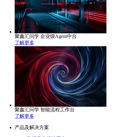
聚鑫汇问学 企业级Agent中台
了解更多
聚鑫汇问学 智能流程工作台
了解更多
产品及解决方案