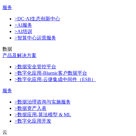
服务
>DC·AI生态创新中心
>AI服务
>AI培训
>智算中心运营服务
数据
产品及解决方案
>数据安全管控平台
>数字化应用-Bluenic客户数据平台
>数字化应用-云捷集成中间件（ESB）
服务
>数据治理咨询与实施服务
>数据资产入表
>数据应用-算法模型 & ML
>数字化应用开发
云